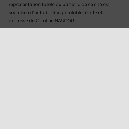
représentation totale ou partielle de ce site est
soumise à l’autorisation préalable, écrite et
expresse de Caroline NAUDOU.
5. Limitation de responsabilité
Ce site ne saurait être tenu pour responsable des
erreurs rencontrées sur le site, problèmes
techniques, interprétation des informations
publiées et conséquences de leur utilisation. En
conséquence, l’utilisateur reconnaît utiliser ces
informations sous sa responsabilité exclusive.