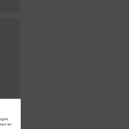
logies
pour en