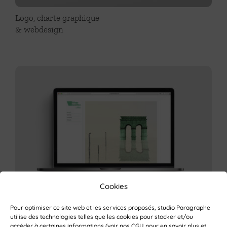
Logo, charte graphique
& webdesign
Cookies
Logo & site internet
Pour optimiser ce site web et les services proposés, studio Paragraphe
utilise des technologies telles que les cookies pour stocker et/ou
administrable
accéder à certaines informations (voir nos
CGU
pour en savoir plus et