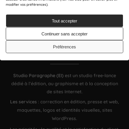
modifier vos préférences).
Tout accepter
Continuer sans accepter
Préférences
EN SAVOIR PLUS
Studio Paragraphe (EI)
est un studio free-lance
dédié à l’édition, au graphisme et à la conception
de sites Internet
.
Les services
: correction en édition, presse et web,
maquettes, logos et identités visuelles, sites
WordPress
.